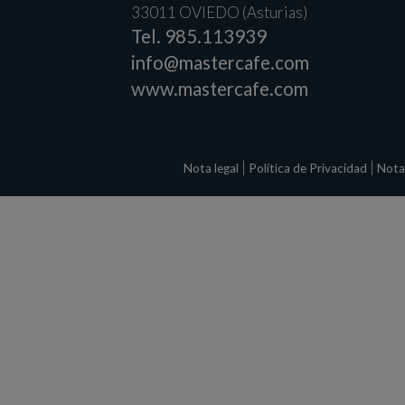
33011
OVIEDO
(
Asturias
)
Tel.
985.113939
info@mastercafe.com
www.mastercafe.com
|
|
Nota legal
Política de Privacidad
Nota